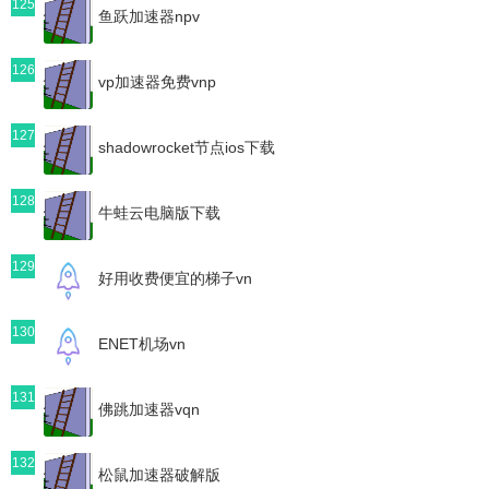
125
鱼跃加速器npv
126
vp加速器免费vnp
127
shadowrocket节点ios下载
128
牛蛙云电脑版下载
129
好用收费便宜的梯子vn
130
ENET机场vn
131
佛跳加速器vqn
132
松鼠加速器破解版