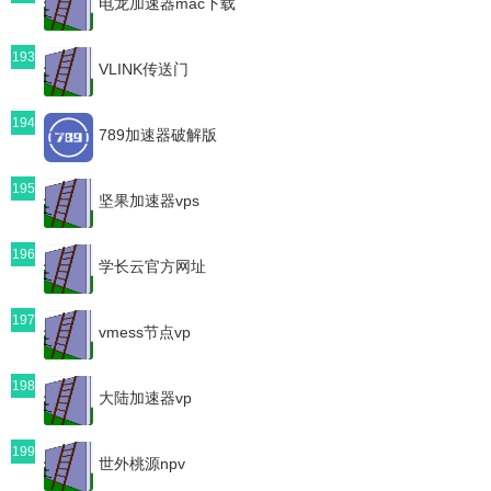
电龙加速器mac下载
193
VLINK传送门
194
789加速器破解版
195
坚果加速器vps
196
学长云官方网址
197
vmess节点vp
198
大陆加速器vp
199
世外桃源npv