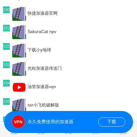
230
快捷加速器官网
231
SakuraCat npv
232
下载小y地球
233
光粒加速器传送门
234
油管加速器vqn
235
ssr小飞机破解版
236
永久免费使用的加速器
下载
年付加速器vpm
0.965838s
首页
安卓
苹果
排行
推荐