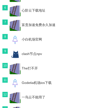
6
心阶云下载地址
7
富贵加速免费永久加速
8
小白机场官网
9
clash节点npv
10
The打不开
11
Godetia机场ios下载
12
一鸟云不能用了