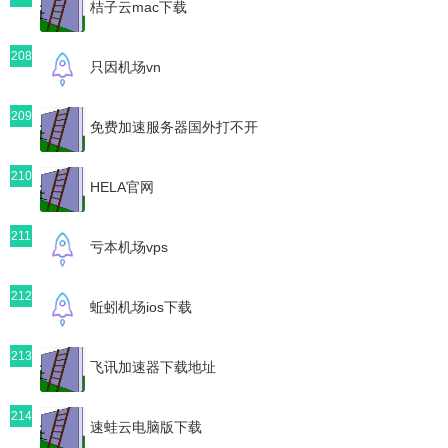
桔子云mac下载
208
只因机场vn
209
免费加速服务器国外打不开
210
HELA官网
211
亏本机场vps
212
蚯蚓机场ios下载
213
飞讯加速器下载地址
214
速蛙云电脑版下载