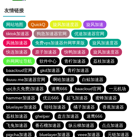
友情链接
网站地图
QuickQ
旋风加速度器
旋风加速
tiktok加速器
狗急加速器官网
优途加速器官网
风驰加速器
免费vps加速器外网苹果版
旋风加速度器
快连加速器
原子加速器
快鸭加速器
旋风加速度器
外网网址导航
软件中心
青柠加速器
荔枝加速器
baacloud官网
gkd加速器
青柠加速器
ikuuu.me加速器官网
啊哈加速器
白鲸加速器
vp(永久免费)加速器
速鹰666
baacloud官网
一元机场
hammer加速器
优云666
起飞加速器
蜜蜂加速器
bluelayer加速器
哇哇加速器
橘子加速器
香蕉加速器
荔枝加速器
ghelper
盘古加速器
速鹰666
飞兔加速器
番石榴加速器
纵云梯加速器
点点加速器
pigcha加速器
bluelayer加速器
veee加速器
元链加速器