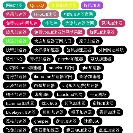
网站地图
QuickQ
旋风加速度器
旋风加速
坚果加速器
tiktok加速器
狗急加速器官网
免费vqn外网加速
小蓝鸟
优途加速器官网
风驰加速器
旋风加速器
免费vps加速器外网苹果版
旋风加速度器
快连加速器
快连加速器官网入口
原子加速器
快鸭加速器
快柠檬加速器
旋风加速度器
外网网址导航
软件中心
青柠加速器
pigcha加速器
荔枝加速器
小猫咪crash加速器
baacloud官网
gkd加速器
青柠加速器
ikuuu.me加速器官网
啊哈加速器
大象加速器
白鲸加速器
vp(永久免费)加速器
橘子加速器
速鹰666
baacloud官网
一元机场
hammer加速器
优云666
起飞加速器
蜜蜂加速器
bluelayer加速器
哇哇加速器
橘子加速器
香蕉加速器
荔枝加速器
ghelper
盘古加速器
速鹰666
飞兔加速器
番石榴加速器
纵云梯加速器
点点加速器