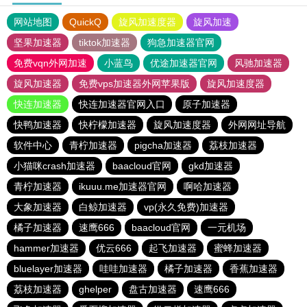
网站地图
QuickQ
旋风加速度器
旋风加速
坚果加速器
tiktok加速器
狗急加速器官网
免费vqn外网加速
小蓝鸟
优途加速器官网
风驰加速器
旋风加速器
免费vps加速器外网苹果版
旋风加速度器
快连加速器
快连加速器官网入口
原子加速器
快鸭加速器
快柠檬加速器
旋风加速度器
外网网址导航
软件中心
青柠加速器
pigcha加速器
荔枝加速器
小猫咪crash加速器
baacloud官网
gkd加速器
青柠加速器
ikuuu.me加速器官网
啊哈加速器
大象加速器
白鲸加速器
vp(永久免费)加速器
橘子加速器
速鹰666
baacloud官网
一元机场
hammer加速器
优云666
起飞加速器
蜜蜂加速器
bluelayer加速器
哇哇加速器
橘子加速器
香蕉加速器
荔枝加速器
ghelper
盘古加速器
速鹰666