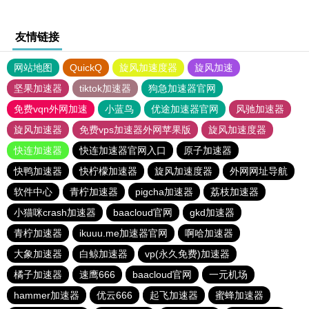
友情链接
网站地图
QuickQ
旋风加速度器
旋风加速
坚果加速器
tiktok加速器
狗急加速器官网
免费vqn外网加速
小蓝鸟
优途加速器官网
风驰加速器
旋风加速器
免费vps加速器外网苹果版
旋风加速度器
快连加速器
快连加速器官网入口
原子加速器
快鸭加速器
快柠檬加速器
旋风加速度器
外网网址导航
软件中心
青柠加速器
pigcha加速器
荔枝加速器
小猫咪crash加速器
baacloud官网
gkd加速器
青柠加速器
ikuuu.me加速器官网
啊哈加速器
大象加速器
白鲸加速器
vp(永久免费)加速器
橘子加速器
速鹰666
baacloud官网
一元机场
hammer加速器
优云666
起飞加速器
蜜蜂加速器