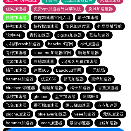
免费vqn外网加速
小蓝鸟
优途加速器官网
风驰加速器
旋风加速器
免费vps加速器外网苹果版
旋风加速度器
快连加速器
快连加速器官网入口
原子加速器
快鸭加速器
快柠檬加速器
旋风加速度器
外网网址导航
软件中心
青柠加速器
pigcha加速器
荔枝加速器
小猫咪crash加速器
baacloud官网
gkd加速器
青柠加速器
ikuuu.me加速器官网
啊哈加速器
大象加速器
白鲸加速器
vp(永久免费)加速器
橘子加速器
速鹰666
baacloud官网
一元机场
hammer加速器
优云666
起飞加速器
蜜蜂加速器
bluelayer加速器
哇哇加速器
橘子加速器
香蕉加速器
荔枝加速器
ghelper
盘古加速器
速鹰666
飞兔加速器
番石榴加速器
纵云梯加速器
点点加速器
pigcha加速器
bluelayer加速器
veee加速器
元链加速器
hammer加速器
veee加速器
暴雪加速器
白鲸加速器