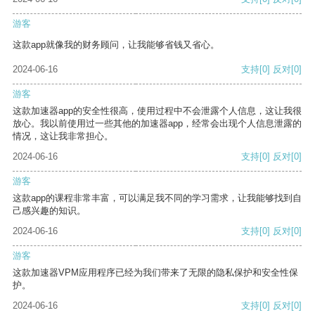
游客
这款app就像我的财务顾问，让我能够省钱又省心。
2024-06-16
支持
[0]
反对
[0]
游客
这款加速器app的安全性很高，使用过程中不会泄露个人信息，这让我很
放心。我以前使用过一些其他的加速器app，经常会出现个人信息泄露的
情况，这让我非常担心。
2024-06-16
支持
[0]
反对
[0]
游客
这款app的课程非常丰富，可以满足我不同的学习需求，让我能够找到自
己感兴趣的知识。
2024-06-16
支持
[0]
反对
[0]
游客
这款加速器VPM应用程序已经为我们带来了无限的隐私保护和安全性保
护。
2024-06-16
支持
[0]
反对
[0]