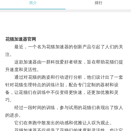
简介
排行
花猫加速器官网
最近，一个名为花猫加速器的创新产品引起了人们的关
注。
这款加速器由一群科技爱好者研发，旨在帮助花猫们提
升速度和灵活性。
通过对花猫的跑姿和行动进行分析，他们设计出了一套
针对花猫生理特点的训练计划，配合专门定制的器材和设
备，让花猫们在训练中不仅变得更快速，还更加优雅和灵
巧。
经过一段时间的训练，参与试用的花猫们表现出了惊人
的进步。
它们在奔跑中散发出的动感和优雅让人叹为观止。
花猫加速器不仅提升了花猫们的速度和灵活性，也让它