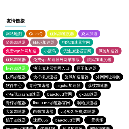
友情链接
网站地图
QuickQ
旋风加速度器
旋风加速
坚果加速器
tiktok加速器
狗急加速器官网
免费vqn外网加速
小蓝鸟
优途加速器官网
风驰加速器
旋风加速器
免费vps加速器外网苹果版
旋风加速度器
快连加速器
快连加速器官网入口
原子加速器
快鸭加速器
快柠檬加速器
旋风加速度器
外网网址导航
软件中心
青柠加速器
pigcha加速器
荔枝加速器
小猫咪crash加速器
baacloud官网
gkd加速器
青柠加速器
ikuuu.me加速器官网
啊哈加速器
大象加速器
白鲸加速器
vp(永久免费)加速器
橘子加速器
速鹰666
baacloud官网
一元机场
hammer加速器
优云666
起飞加速器
蜜蜂加速器