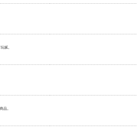
有玩腻。
。
的商品。