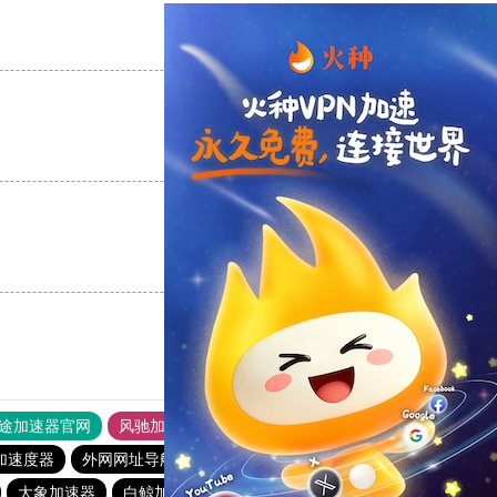
支持
[0]
反对
[0]
支持
[0]
反对
[0]
支持
[0]
反对
[0]
途加速器官网
风驰加速器
旋风加速器
加速度器
外网网址导航
软件中心
青柠加速器
大象加速器
白鲸加速器
vp(永久免费)加速器