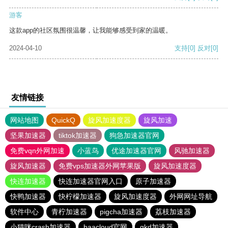
游客
这款app的社区氛围很温馨，让我能够感受到家的温暖。
2024-04-10
支持
[0]
反对
[0]
友情链接
网站地图
QuickQ
旋风加速度器
旋风加速
坚果加速器
tiktok加速器
狗急加速器官网
免费vqn外网加速
小蓝鸟
优途加速器官网
风驰加速器
旋风加速器
免费vps加速器外网苹果版
旋风加速度器
快连加速器
快连加速器官网入口
原子加速器
快鸭加速器
快柠檬加速器
旋风加速度器
外网网址导航
软件中心
青柠加速器
pigcha加速器
荔枝加速器
小猫咪crash加速器
baacloud官网
gkd加速器