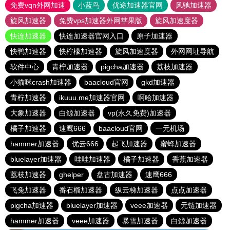
免费vqn外网加速
小蓝鸟
优途加速器官网
风驰加速器
旋风加速器
免费vps加速器外网苹果版
旋风加速度器
快连加速器
快连加速器官网入口
原子加速器
快鸭加速器
快柠檬加速器
旋风加速度器
外网网址导航
软件中心
青柠加速器
pigcha加速器
荔枝加速器
小猫咪crash加速器
baacloud官网
gkd加速器
青柠加速器
ikuuu.me加速器官网
啊哈加速器
大象加速器
白鲸加速器
vp(永久免费)加速器
橘子加速器
速鹰666
baacloud官网
一元机场
hammer加速器
优云666
起飞加速器
蜜蜂加速器
bluelayer加速器
哇哇加速器
橘子加速器
香蕉加速器
荔枝加速器
ghelper
盘古加速器
速鹰666
飞兔加速器
番石榴加速器
纵云梯加速器
点点加速器
pigcha加速器
bluelayer加速器
veee加速器
元链加速器
hammer加速器
veee加速器
暴雪加速器
白鲸加速器