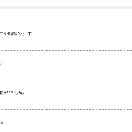
望开发者能够优化一下。
野。
动切换线路的功能。
绩。