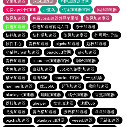
坚果加速器
tiktok加速器
狗急加速器官网
免费vqn外网加速
小蓝鸟
优途加速器官网
风驰加速器
旋风加速器
免费vps加速器外网苹果版
旋风加速度器
快连加速器
快连加速器官网入口
原子加速器
快鸭加速器
快柠檬加速器
旋风加速度器
外网网址导航
软件中心
青柠加速器
pigcha加速器
荔枝加速器
小猫咪crash加速器
baacloud官网
gkd加速器
青柠加速器
ikuuu.me加速器官网
啊哈加速器
大象加速器
白鲸加速器
vp(永久免费)加速器
橘子加速器
速鹰666
baacloud官网
一元机场
hammer加速器
优云666
起飞加速器
蜜蜂加速器
bluelayer加速器
哇哇加速器
橘子加速器
香蕉加速器
荔枝加速器
ghelper
盘古加速器
速鹰666
飞兔加速器
番石榴加速器
纵云梯加速器
点点加速器
pigcha加速器
bluelayer加速器
veee加速器
元链加速器